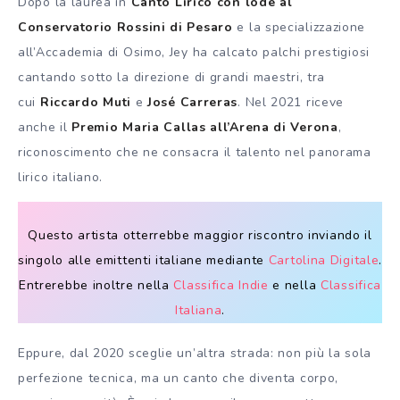
Dopo la laurea in
Canto Lirico con lode al
Conservatorio Rossini di Pesaro
e la specializzazione
all’Accademia di Osimo, Jey ha calcato palchi prestigiosi
cantando sotto la direzione di grandi maestri, tra
cui
Riccardo Muti
e
José Carreras
. Nel 2021 riceve
anche il
Premio Maria Callas all’Arena di Verona
,
riconoscimento che ne consacra il talento nel panorama
lirico italiano.
Questo artista otterrebbe maggior riscontro inviando il
singolo alle emittenti italiane mediante
Cartolina Digitale
.
Entrerebbe inoltre nella
Classifica Indie
e nella
Classifica
Italiana
.
Eppure, dal 2020 sceglie un’altra strada: non più la sola
perfezione tecnica, ma un canto che diventa corpo,