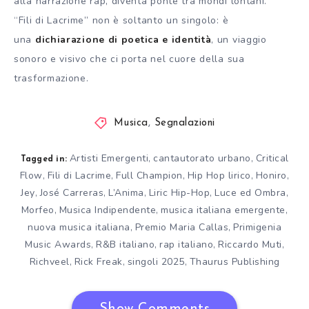
alla narrazione rap, diventa ponte tra mondi lontani.
“Fili di Lacrime” non è soltanto un singolo: è
una
dichiarazione di poetica e identità
, un viaggio
sonoro e visivo che ci porta nel cuore della sua
trasformazione.
Musica
,
Segnalazioni
Artisti Emergenti
cantautorato urbano
Critical
,
,
Tagged in:
Flow
Fili di Lacrime
Full Champion
Hip Hop lirico
Honiro
,
,
,
,
,
Jey
José Carreras
L’Anima
Liric Hip-Hop
Luce ed Ombra
,
,
,
,
,
Morfeo
Musica Indipendente
musica italiana emergente
,
,
,
nuova musica italiana
Premio Maria Callas
Primigenia
,
,
Music Awards
R&B italiano
rap italiano
Riccardo Muti
,
,
,
,
Richveel
Rick Freak
singoli 2025
Thaurus Publishing
,
,
,