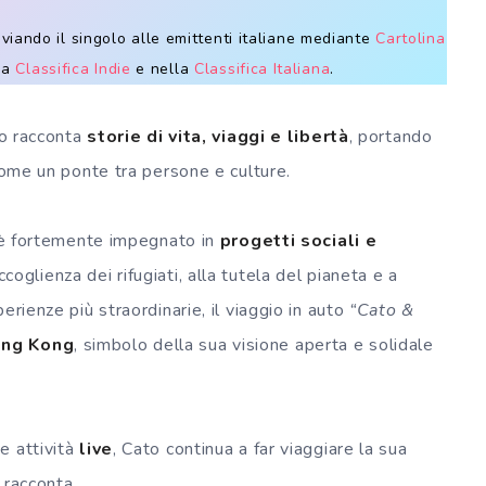
viando il singolo alle emittenti italiane mediante
Cartolina
lla
Classifica Indie
e nella
Classifica Italiana
.
to racconta
storie di vita, viaggi e libertà
, portando
 come un ponte tra persone e culture.
o è fortemente impegnato in
progetti sociali e
coglienza dei rifugiati, alla tutela del pianeta e a
perienze più straordinarie, il viaggio in auto
“Cato &
ong Kong
, simbolo della sua visione aperta e solidale
e attività
live
, Cato continua a far viaggiare la sua
 racconta.