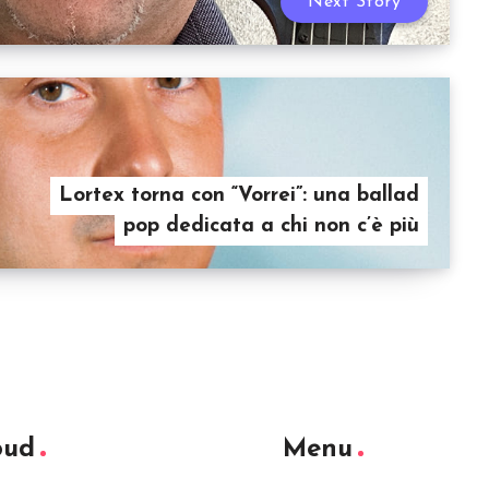
Next Story
Lortex torna con “Vorrei”: una ballad
pop dedicata a chi non c’è più
oud
Menu