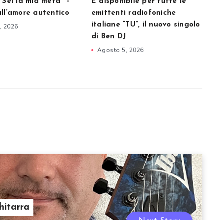
“Sei la mia metà” –
È disponibile per tutte le
all’amore autentico
emittenti radiofoniche
italiane “TU”, il nuovo singolo
, 2026
di Ben DJ
Agosto 5, 2026
hitarra