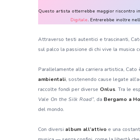
Questo artista otterrebbe maggior riscontro in
Digitale
. Entrerebbe inoltre ne
Attraverso testi autentici e trascinanti, Ca
sul palco la passione di chi vive la musica
Parallelamente alla carriera artistica, Cat
ambientali
, sostenendo cause legate all’ac
raccolte fondi per diverse
Onlus
. Tra le es
Vale On the Silk Road”
, da
Bergamo a H
del mondo.
Con diversi
album all’attivo
e una costant
musica — senza confini, come la libertà che