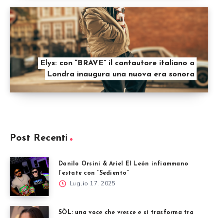
Elys: con “BRAVE” il cantautore italiano a
Londra inaugura una nuova era sonora
Post Recenti
Danilo Orsini & Ariel El León infiammano
l’estate con “Sediento”
Luglio 17, 2025
SÒL: una voce che vresce e si trasforma tra