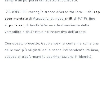
sempre un po’ più in là rispetto al consueto.
“ACROPOLIS” raccoglie tracce diverse tra loro — dal
rap
sperimentale
di
Acropolis
, al mood
chill
di
Wi-Fi
, fino
al
punk rap
di
Rockefeller
— a testimonianza della
versatilità e dell’attitudine innovativa dell’artista.
Con questo progetto, Gabbianoski si conferma come una
delle voci più originali della scena indipendente italiana,
capace di trasformare la sperimentazione in identità.