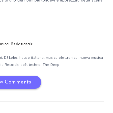
ca di uno dei nomi più longevi e apprezzati della scena
usica
,
Redazionale
,
,
,
,
ni
DJ Lobo
house italiana
musica elettronica
nuova musica
,
,
io Records
soft techno
The Deep
w Comments