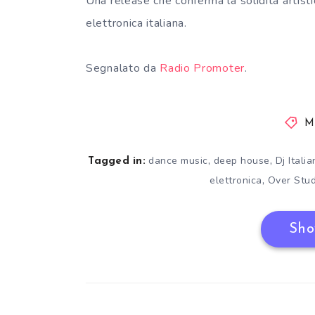
Una release che conferma la solidità artisti
elettronica italiana.
Segnalato da
Radio Promoter
.
M
,
,
dance music
deep house
Dj Italia
Tagged in:
,
elettronica
Over Stud
Sho