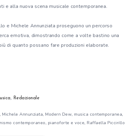
denti e alla nuova scena musicale contemporanea.
rillo e Michele Annunziata proseguono un percorso
 ricerca emotiva, dimostrando come a volte bastino una
più di quanto possano fare produzioni elaborate.
usica
,
Redazionale
,
,
,
,
Michele Annunziata
Modern Dew
musica contemporanea
,
,
anismo contemporaneo
pianoforte e voce
Raffaella Piccirillo