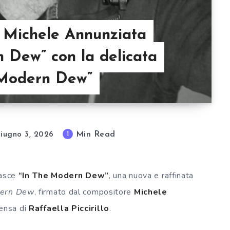
 e Michele Annunziata
 Dew” con la delicata
e Modern Dew”
Min Read
1
iugno 3, 2026
nasce
“In The Modern Dew”
, una nuova e raffinata
ern Dew
, firmato dal compositore
Michele
tensa di
Raffaella Piccirillo
.