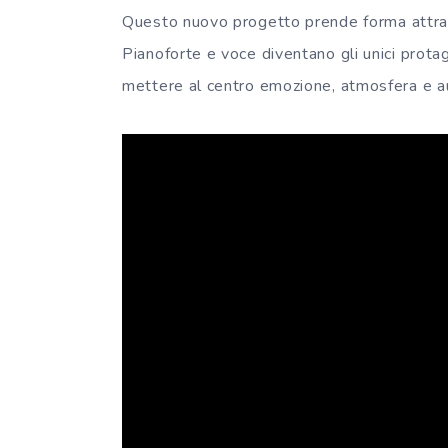
Questo nuovo progetto prende forma attraver
Pianoforte e voce diventano gli unici protago
mettere al centro emozione, atmosfera e au