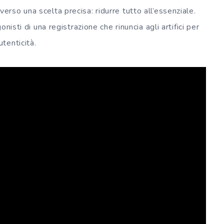
so una scelta precisa: ridurre tutto all’essenziale.
nisti di una registrazione che rinuncia agli artifici per
tenticità.