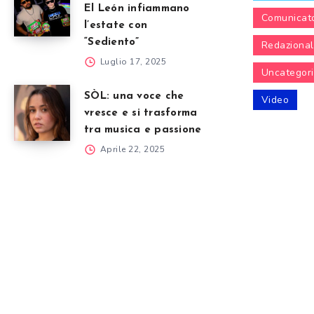
El León infiammano
Comunicat
l’estate con
“Sediento”
Redaziona
Luglio 17, 2025
Uncategor
SÒL: una voce che
Video
vresce e si trasforma
tra musica e passione
Aprile 22, 2025