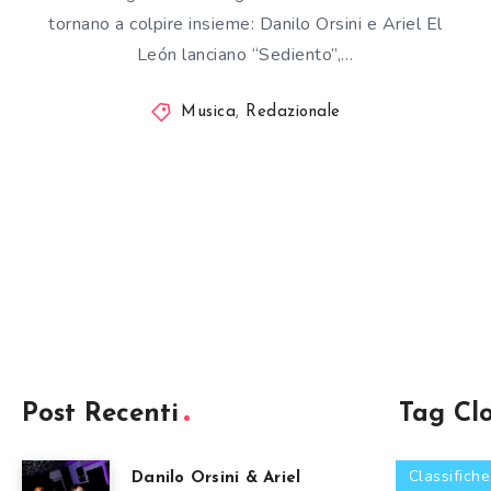
tornano a colpire insieme: Danilo Orsini e Ariel El
León lanciano “Sediento”,…
Musica
,
Redazionale
Post Recenti
Tag Cl
Classifiche
Danilo Orsini & Ariel