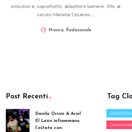
emozioni e, soprattutto, abbattere barriere. JMii, al
secolo Mariella Cesaroni,…
Musica
,
Redazionale
Post Recenti
Tag Cl
Classifiche
Danilo Orsini & Ariel
El León infiammano
Comunicat
l’estate con