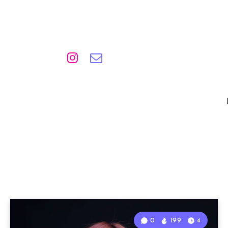
0
199
4