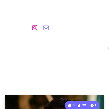
0
201
1