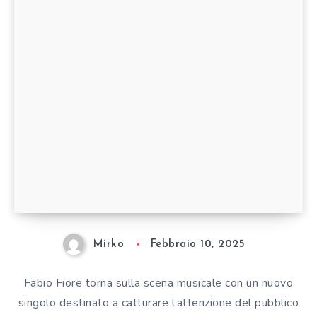
Fabio Fiore torna con
‘INFINITI’: un viaggio
musicale tra emozione e
sperimentazione
Mirko
Febbraio 10, 2025
Fabio Fiore torna sulla scena musicale con un nuovo
singolo destinato a catturare l’attenzione del pubblico