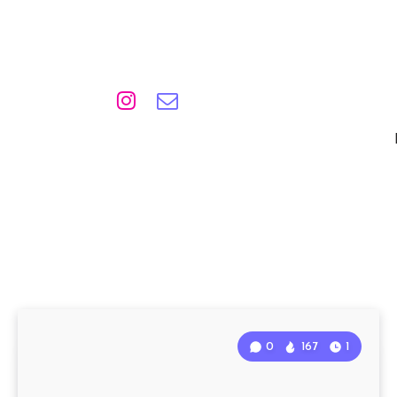
0
167
1