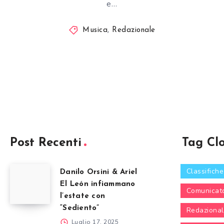
e…
Musica
,
Redazionale
Post Recenti
Tag Cl
Classifiche
Danilo Orsini & Ariel
El León infiammano
Comunicat
l’estate con
“Sediento”
Redaziona
Luglio 17, 2025