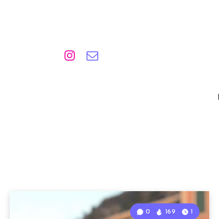
0
169
1