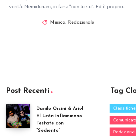
verità: Nemidunam, in farsi “non lo so”. Ed è proprio…
Musica
,
Redazionale
Post Recenti
Tag Cl
Classifiche
Danilo Orsini & Ariel
El León infiammano
Comunicat
l’estate con
“Sediento”
Redaziona