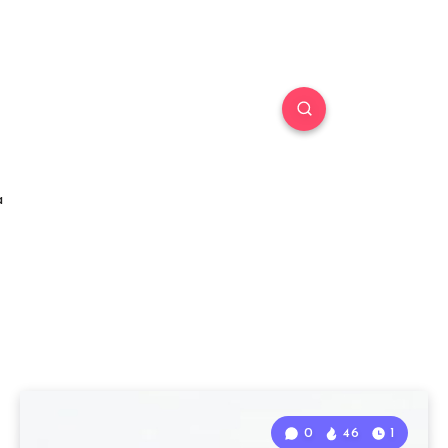
a
0
46
1