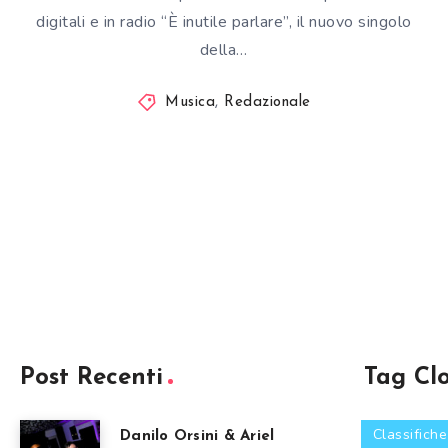
digitali e in radio “È inutile parlare”, il nuovo singolo
della…
Musica
,
Redazionale
Post Recenti
Tag Cl
Classifiche
Danilo Orsini & Ariel