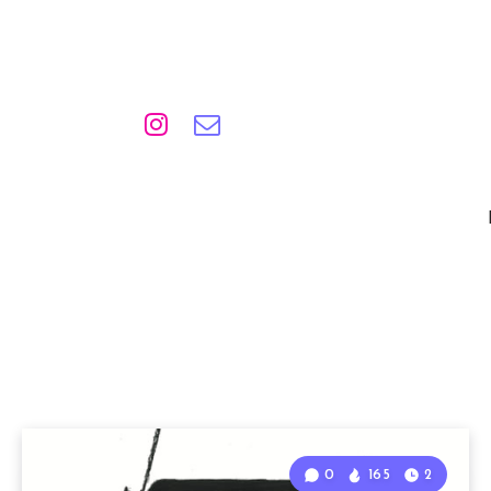
0
165
2