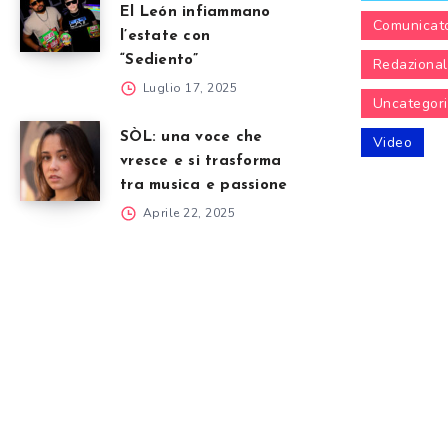
El León infiammano
Comunicat
l’estate con
“Sediento”
Redaziona
Luglio 17, 2025
Uncategor
SÒL: una voce che
Video
vresce e si trasforma
tra musica e passione
Aprile 22, 2025