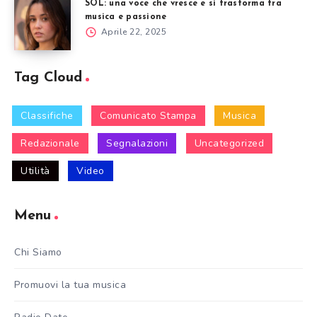
SÒL: una voce che vresce e si trasforma tra
musica e passione
Aprile 22, 2025
Tag Cloud
Classifiche
Comunicato Stampa
Musica
Redazionale
Segnalazioni
Uncategorized
Utilità
Video
Menu
Chi Siamo
Promuovi la tua musica