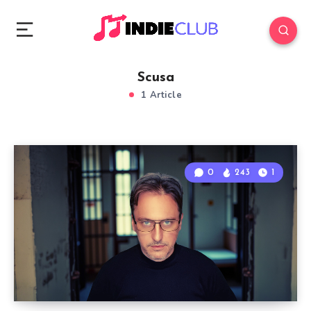
Scusa
1 Article
0
243
1