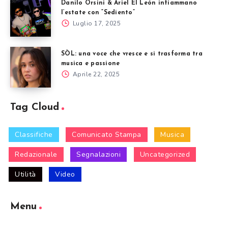
Danilo Orsini & Ariel El León infiammano
l’estate con “Sediento”
Luglio 17, 2025
SÒL: una voce che vresce e si trasforma tra
musica e passione
Aprile 22, 2025
Tag Cloud
Classifiche
Comunicato Stampa
Musica
Redazionale
Segnalazioni
Uncategorized
Utilità
Video
Menu