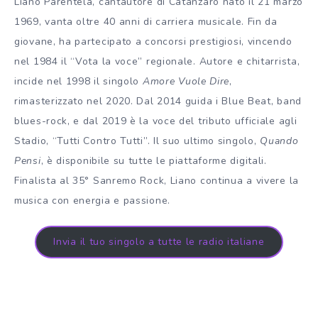
Liano Parentela, cantautore di Catanzaro nato il 21 marzo
1969, vanta oltre 40 anni di carriera musicale. Fin da
giovane, ha partecipato a concorsi prestigiosi, vincendo
nel 1984 il “Vota la voce” regionale. Autore e chitarrista,
incide nel 1998 il singolo
Amore Vuole Dire
,
rimasterizzato nel 2020. Dal 2014 guida i Blue Beat, band
blues-rock, e dal 2019 è la voce del tributo ufficiale agli
Stadio, “Tutti Contro Tutti”. Il suo ultimo singolo,
Quando
Pensi
, è disponibile su tutte le piattaforme digitali.
Finalista al 35° Sanremo Rock, Liano continua a vivere la
musica con energia e passione.
Invia il tuo singolo a tutte le radio italiane