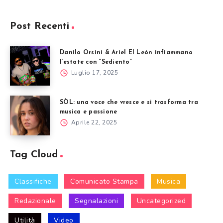
Post Recenti
Danilo Orsini & Ariel El León infiammano
l’estate con “Sediento”
Luglio 17, 2025
SÒL: una voce che vresce e si trasforma tra
musica e passione
Aprile 22, 2025
Tag Cloud
Classifiche
Comunicato Stampa
Musica
Redazionale
Segnalazioni
Uncategorized
Utilità
Video