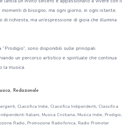
lancia un invito sincero e appassionato a vivere con il
i momenti di bisogno, ma ogni giorno, in ogni istante.
o di richiesta, ma un’espressione di gioia che illumina
 “Prodigio”, sono disponibili sulle principali
niando un percorso artistico e spirituale che continua
so la musica.
usica
,
Redazionale
,
,
,
mergenti
Classifica Indie
Classifica Indipendenti
Classifica
,
,
,
,
Indipendenti Italiani
Musica Cristiana
Musica Indie
Prodigio
,
,
ozione Radio
Promozione Radiofonica
Radio Promoter