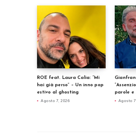
ROE feat. Laura Calia: “Mi
Gianfran
hai già perso” – Un inno pop
“Assenzio
estivo al ghosting
parole e 
Agosto 7, 2026
Agosto 7