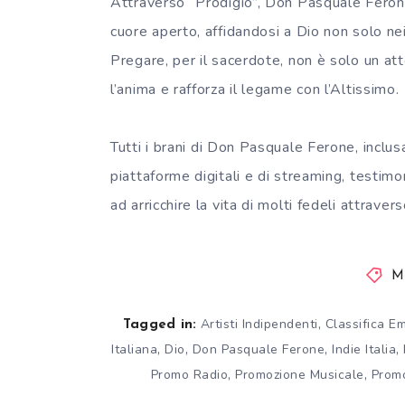
Attraverso “Prodigio”, Don Pasquale Ferone 
cuore aperto, affidandosi a Dio non solo ne
Pregare, per il sacerdote, non è solo un att
l’anima e rafforza il legame con l’Altissimo.
Tutti i brani di Don Pasquale Ferone, inclusa
piattaforme digitali e di streaming, testimo
ad arricchire la vita di molti fedeli attraver
M
,
Artisti Indipendenti
Classifica E
Tagged in:
,
,
,
,
Italiana
Dio
Don Pasquale Ferone
Indie Italia
,
,
Promo Radio
Promozione Musicale
Prom