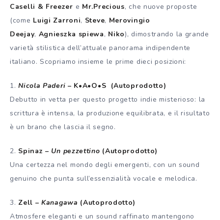
Caselli & Freezer
e
Mr.Precious
, che nuove proposte
(come
Luigi Zarroni
,
Steve
,
Merovingio
Deejay
,
Agnieszka spiewa
,
Niko
), dimostrando la grande
varietà stilistica dell’attuale panorama indipendente
italiano. Scopriamo insieme le prime dieci posizioni:
1.
Nicola Paderi
–
K•A•O•S
(Autoprodotto)
Debutto in vetta per questo progetto indie misterioso: la
scrittura è intensa, la produzione equilibrata, e il risultato
è un brano che lascia il segno.
2.
Spinaz –
Un pezzettino
(Autoprodotto)
Una certezza nel mondo degli emergenti, con un sound
genuino che punta sull’essenzialità vocale e melodica.
3.
Zell –
Kanagawa
(Autoprodotto)
Atmosfere eleganti e un sound raffinato mantengono