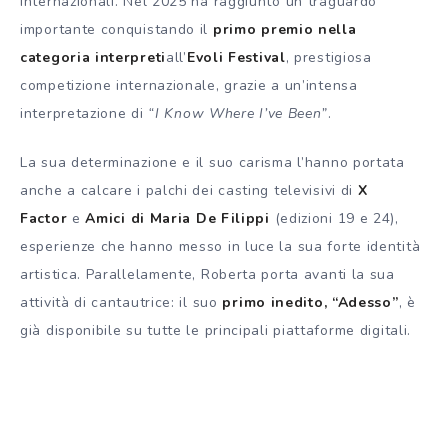
internazionali. Nel 2025 ha raggiunto un traguardo
importante conquistando il
primo premio nella
categoria interpreti
all’
Evoli Festival
, prestigiosa
competizione internazionale, grazie a un’intensa
interpretazione di
“I Know Where I’ve Been”
.
La sua determinazione e il suo carisma l’hanno portata
anche a calcare i palchi dei casting televisivi di
X
Factor
e
Amici di Maria De Filippi
(edizioni 19 e 24),
esperienze che hanno messo in luce la sua forte identità
artistica. Parallelamente, Roberta porta avanti la sua
attività di cantautrice: il suo
primo inedito, “Adesso”
, è
già disponibile su tutte le principali piattaforme digitali.