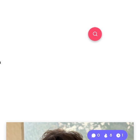
a
0
8
1