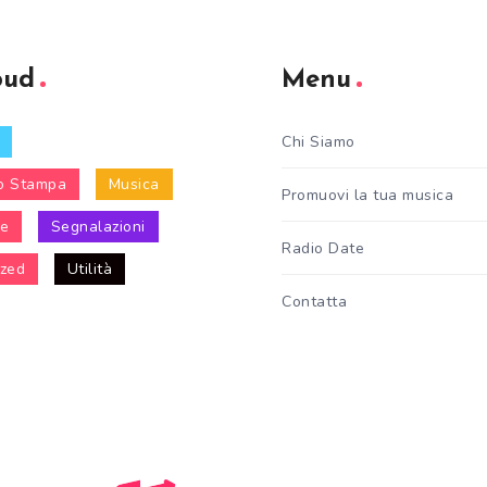
oud
Menu
Chi Siamo
o Stampa
Musica
Promuovi la tua musica
le
Segnalazioni
Radio Date
ized
Utilità
Contatta