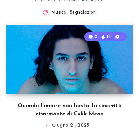
non hanno bisogno di alzare la voce…
Musica
,
Segnalazioni
0
131
1
Quando l’amore non basta: la sincerità
disarmante di Cukk Mean
Giugno 21, 2025