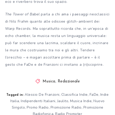
eco e riverbero trova il suo spazio.
The Tower of Babel
parla a chi ama i paesaggi neoclassici
di Nils Frahm quanto alle odissee glitch-ambient dei
Warp Records. Ma soprattutto ricorda che, in un’epoca di
echo chamber, la musica resta un linguaggio universale:
può far scendere una lacrima, scaldare il cuore, incrinare
le mura che costruiamo tra noi e gli altri. Tendere
l’orecchio – e magari ascoltare prima di parlare – è il
gesto che FaDe e de Franzoni ci invitano a (ri)scoprire.
Musica
,
Redazionale
Alessio De Franzoni
Classifica Indie
FaDe
Indie
,
,
,
Tagged in:
Italia
Indipendenti Italiani
Jaulito
Musica Indie
Nuovo
,
,
,
,
Singolo
Promo Radio
Promozione Radio
Promozione
,
,
,
Radiofonica
Radio Promoter
,