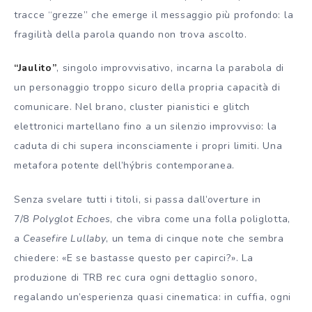
tracce “grezze” che emerge il messaggio più profondo: la
fragilità della parola quando non trova ascolto.
“Jaulito”
, singolo improvvisativo, incarna la parabola di
un personaggio troppo sicuro della propria capacità di
comunicare. Nel brano, cluster pianistici e glitch
elettronici martellano fino a un silenzio improvviso: la
caduta di chi supera inconsciamente i propri limiti. Una
metafora potente dell’hýbris contemporanea.
Senza svelare tutti i titoli, si passa dall’overture in
7/8
Polyglot Echoes
, che vibra come una folla poliglotta,
a
Ceasefire Lullaby
, un tema di cinque note che sembra
chiedere: «E se bastasse questo per capirci?». La
produzione di TRB rec cura ogni dettaglio sonoro,
regalando un’esperienza quasi cinematica: in cuffia, ogni