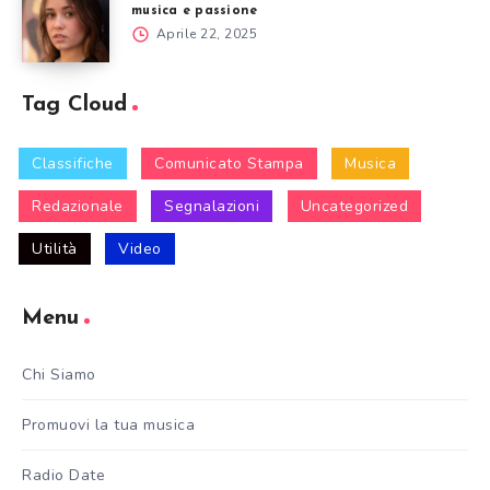
musica e passione
Aprile 22, 2025
Tag Cloud
Classifiche
Comunicato Stampa
Musica
Redazionale
Segnalazioni
Uncategorized
Utilità
Video
Menu
Chi Siamo
Promuovi la tua musica
Radio Date