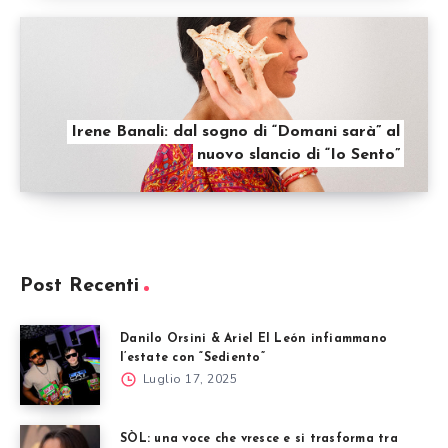
Irene Banali: dal sogno di “Domani sarà” al
nuovo slancio di “Io Sento”
Post Recenti
Danilo Orsini & Ariel El León infiammano
l’estate con “Sediento”
Luglio 17, 2025
SÒL: una voce che vresce e si trasforma tra